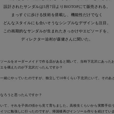
設計されたサンダルは5月7日よりBIOTOPにて販売される。
まっすぐに歩ける技術を搭載し、機能性だけでなく
どんなスタイルにも合いそうなシンプルなデザインも注目。
この画期的なサンダルが生まれたきっかけやエピソードを、
ディレクター迫村が森健さんに聞いた。
ンソールをオーダーメイドで作る店があると聞いて、当時下北沢にあった
リエを構えたのが下北沢だったんですか？
一緒にやっていたのですが、独立して10年くらい下北沢にいて、そのあ
になろうと思ったんですか？
いて、それを子供の頃から見て育ちました。高校生くらいから実際手伝う
ドイツに勉強しに行ったのですが、帰国後再びインソール作りを続けてい