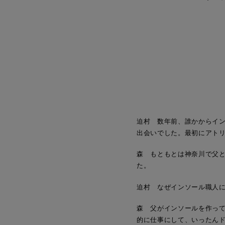
迫村 数年前、誰かからイ
出会いでした。最初にアト
森 もともとは神奈川で父と
た。
迫村 なぜインソール職人
森 父がインソールを作って
的に仕事にして、いったん