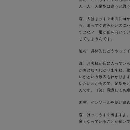
ん一人一人足型は違うと思
森 人はまっすぐ正面に向
ら、まっすぐ進みたいのに
すよね？ 足が前を向いて
じてしまうんです。
迫村 具体的にどうやって
森 お客様が店に入ってい
か何となくわかりますね。
いかという原因もわかりま
いたいわかるので、足型を
んです。（笑）意識しても
迫村 インソールを使い始
森 けっこうすぐ出ますよ
良くなっていることが多い