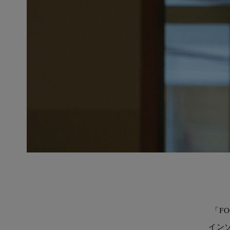
「F
イン