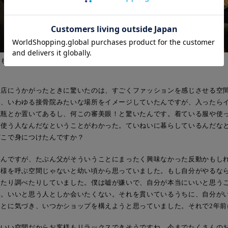
も、毎朝10kmのランニングを欠かさないという森さん。
お店にうかがったときに驚いたのは、すごくファッションを感じさせる空
た、いわゆる接骨院みたいな場所をイメージしていたんですが、入ったら
花瓶とか置いてあるし、何この審美眼！と驚いたんです。着ている服や使
く使う人なんだなということがわかった。ていねいに暮らしているんだな
どこで身につけたんですか？
いんですが、たぶん父がそういうことにまったく興味なかった反動かもし
客様を呼ぶ空間じゃないと幼い頃から思っていました。もし自分がやるな
したり調べたりしていました。僕は嘘が嫌いで、自分が本当にいいと思う
い。いいと思う人としか会いたくない。それを貫いているうちに、自分が
ことに気づき、いつかショップを構えようと思っていました。それで2年前
のいい空間だからお客様もリラックスできそうですね。今までたくさんの