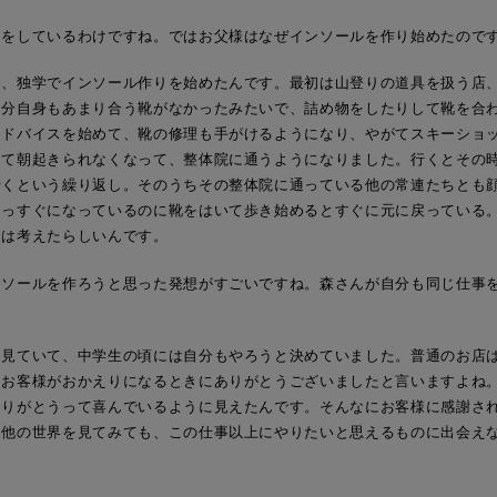
りをしているわけですね。ではお父様はなぜインソールを作り始めたので
て、独学でインソール作りを始めたんです。最初は山登りの道具を扱う店
自分自身もあまり合う靴がなかったみたいで、詰め物をしたりして靴を合
アドバイスを始めて、靴の修理も手がけるようになり、やがてスキーショ
くて朝起きられなくなって、整体院に通うようになりました。行くとその
行くという繰り返し。そのうちその整体院に通っている他の常連たちとも
まっすぐになっているのに靴をはいて歩き始めるとすぐに元に戻っている
父は考えたらしいんです。
ンソールを作ろうと思った発想がすごいですね。森さんが自分も同じ仕事
を見ていて、中学生の頃には自分もやろうと決めていました。普通のお店
、お客様がおかえりになるときにありがとうございましたと言いますよね
ありがとうって喜んでいるように見えたんです。そんなにお客様に感謝さ
て他の世界を見てみても、この仕事以上にやりたいと思えるものに出会え