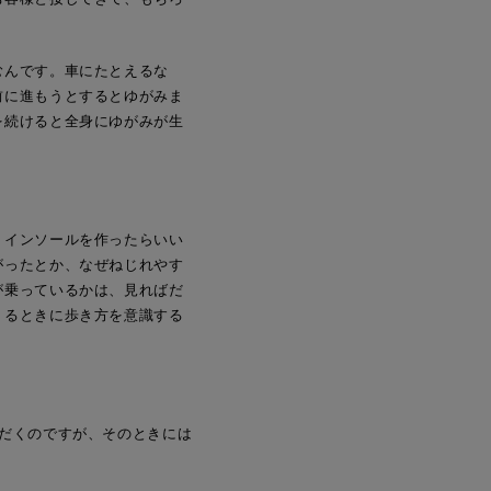
むんです。車にたとえるな
前に進もうとするとゆがみま
を続けると全身にゆがみが生
うインソールを作ったらいい
がったとか、なぜねじれやす
が乗っているかは、見ればだ
くるときに歩き方を意識する
だくのですが、そのときには