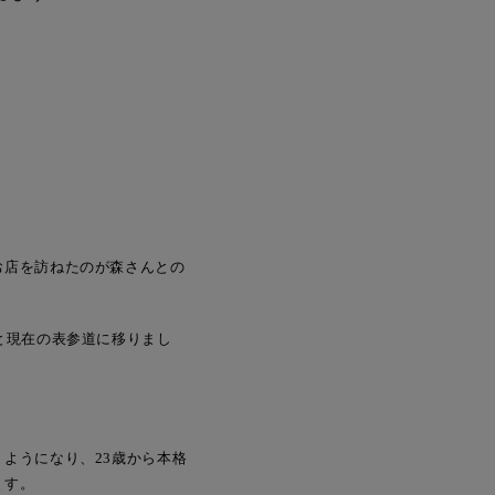
お店を訪ねたのが森さんとの
と現在の表参道に移りまし
ようになり、23歳から本格
ます。