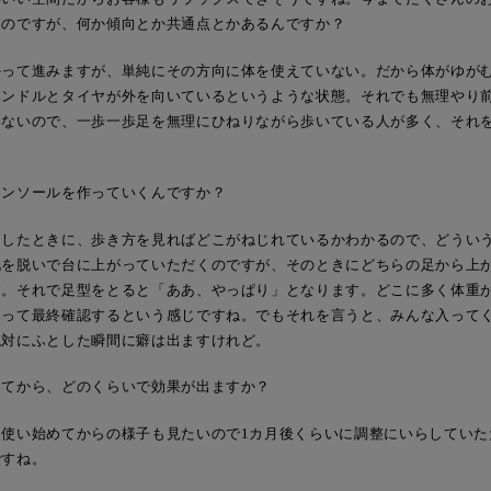
うのですが、何か傾向とか共通点とかあるんですか？
かって進みますが、単純にその方向に体を使えていない。だから体がゆが
ハンドルとタイヤが外を向いているというような状態。それでも無理やり
いないので、一歩一歩足を無理にひねりながら歩いている人が多く、それ
インソールを作っていくんですか？
らしたときに、歩き方を見ればどこがねじれているかわかるので、どうい
靴を脱いで台に上がっていただくのですが、そのときにどちらの足から上
す。それで足型をとると「ああ、やっぱり」となります。どこに多く体重
とって最終確認するという感じですね。でもそれを言うと、みんな入って
絶対にふとした瞬間に癖は出ますけれど。
めてから、どのくらいで効果が出ますか？
。使い始めてからの様子も見たいので1カ月後くらいに調整にいらしていた
ですね。