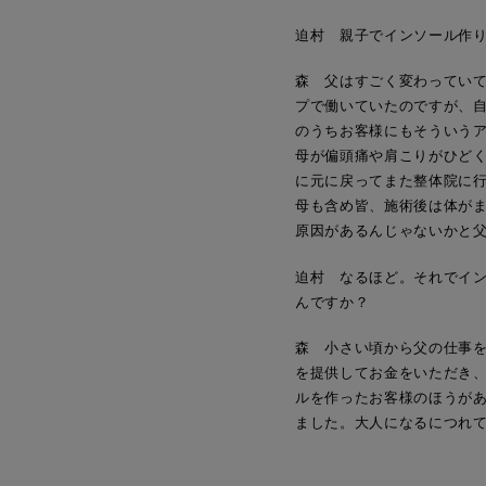
迫村 親子でインソール作
森 父はすごく変わってい
プで働いていたのですが、
のうちお客様にもそういう
母が偏頭痛や肩こりがひど
に元に戻ってまた整体院に
母も含め皆、施術後は体が
原因があるんじゃないかと
迫村 なるほど。それでイ
んですか？
森 小さい頃から父の仕事
を提供してお金をいただき
ルを作ったお客様のほうが
ました。大人になるにつれ