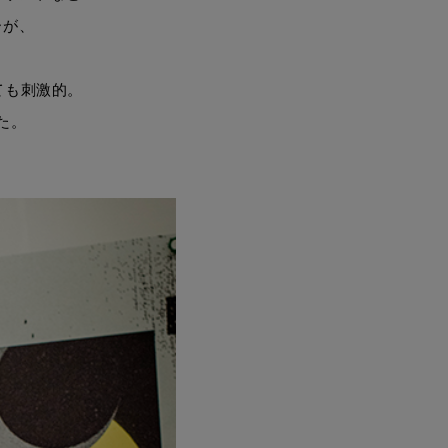
ーが、
。
とても刺激的。
た。