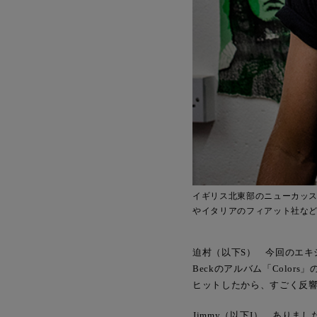
イギリス北東部のニューカッス
やイタリアのフィアット社な
迫村（以下S） 今回のエ
Beckのアルバム「Col
ヒットしたから、すごく反
Jimmy（以下J） あり