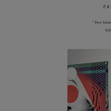
さま
「Two I
そ