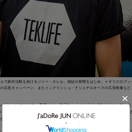
ルで創作活動を続けるジミー・タレル。雑誌や新聞をはじめ、イギリスのブックメー
どの広告キャンペーン、またイングリッシュ・ナショナルオペラの広告映像など
キシビションのために、素晴らしい作品をたくさん仕上げてくださって、あ
ors」のアートワークを見て感動して、ぜひ一緒に何かしたい！と思ったので
響があったでしょう？
ました。あのあと音楽関係の仕事の依頼がたくさんきました。ほとんど断っ