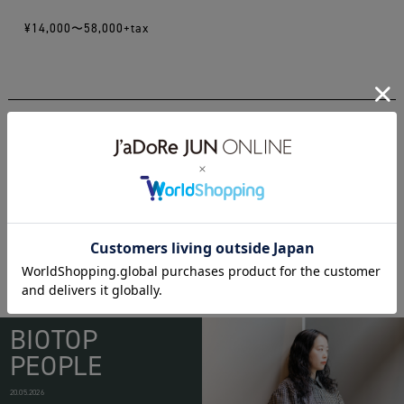
¥14,000〜58,000+tax
ACCESSORY
celine
davidandersen
laila
lailavintage
lanvin
oscardelarenta
trifari
yvessaintlaurent
BIOTOP
PEOPLE
20.05.2026