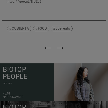
https://goo.gl/NUZd3i
CUBIERTA
FOOD
ubereats
BIOTOP
PEOPLE
20.05.2026
No.51
MARI OKAMOTO
BIOTOP