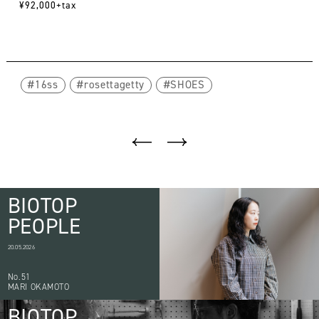
¥92,000+tax
16ss
rosettagetty
SHOES
BIOTOP
PEOPLE
20.05.2026
No.51
MARI OKAMOTO
BIOTOP