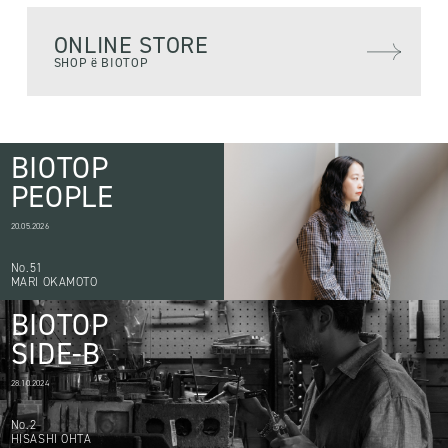
ONLINE STORE
SHOP ë BIOTOP
BIOTOP
PEOPLE
20.05.2026
No.51
MARI OKAMOTO
BIOTOP
SIDE-B
28.10.2024
No.2
HISASHI OHTA