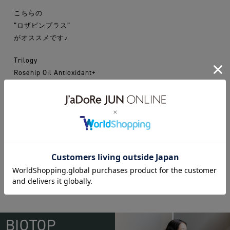
こちらの
”ロザピンプラス”
がオススメです♪
Trilogy
Rosehip Oil Antioxidant+
30mL ¥5,700+tax
Trilogy
BIOTOP