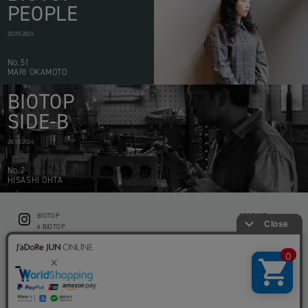
PEOPLE
20.05.2026
No.51
MARI OKAMOTO
BIOTOP
SIDE-B
28.10.2024
No.2
HISASHI OHTA
BIOTOP
CONTACT
ë BIOTOP
PRIVACY POLICY
Flower shop BIOTOP by zero two THREE
ABOUT THIS SITE
KEEP GREEN BIOTOP
RECRUIT
RAMUSIO BIOTOP FUKUOKA
STORE INFO
bw BIOTOP
KITCHEN bw BIOTOP