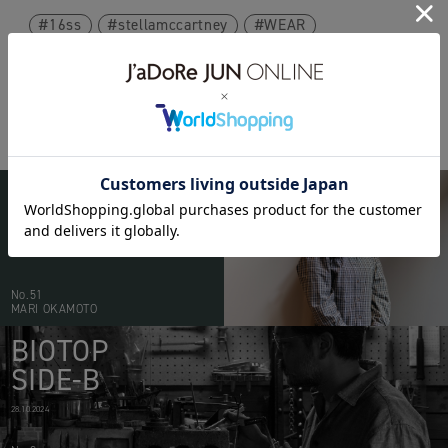
16ss
stellamccartney
WEAR
BIOTOP
PEOPLE
20.05.2026
No.51
MARI OKAMOTO
BIOTOP
SIDE-B
28.10.2024