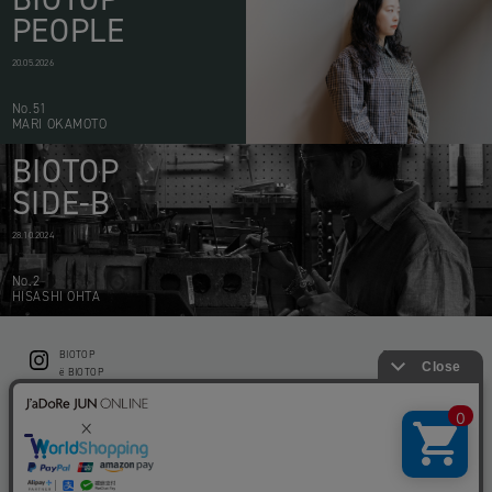
PEOPLE
20.05.2026
No.51
MARI OKAMOTO
BIOTOP
SIDE-B
28.10.2024
No.2
HISASHI OHTA
BIOTOP
CONTACT
ë BIOTOP
PRIVACY POLICY
Flower shop BIOTOP by zero two THREE
ABOUT THIS SITE
KEEP GREEN BIOTOP
RECRUIT
RAMUSIO BIOTOP FUKUOKA
STORE INFO
bw BIOTOP
KITCHEN bw BIOTOP