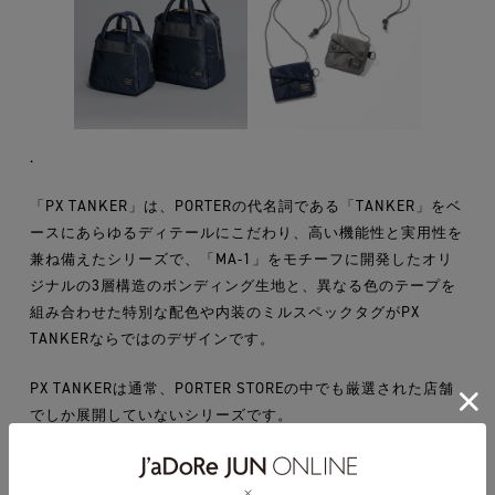
.
「PX TANKER」は、PORTERの代名詞である「TANKER」をベ
ースにあらゆるディテールにこだわり、高い機能性と実用性を
兼ね備えたシリーズで、「MA-1」をモチーフに開発したオリ
ジナルの3層構造のボンディング生地と、異なる色のテープを
組み合わせた特別な配色や内装のミルスペックタグがPX
TANKERならではのデザインです。
PX TANKERは通常、PORTER STOREの中でも厳選された店舗
でしか展開していないシリーズです。
今回の「PX TANKER POP-UP STORE」では、シリーズから多
数のアイテムをご用意しました。