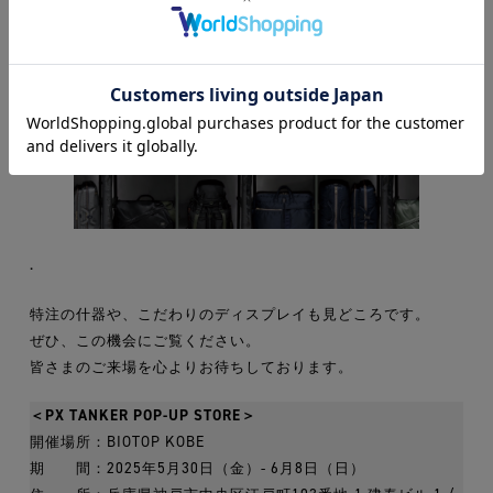
.
.
特注の什器や、こだわりのディスプレイも見どころです。
ぜひ、この機会にご覧ください。
皆さまのご来場を心よりお待ちしております。
＜PX TANKER POP-UP STORE＞
開催場所：BIOTOP KOBE
期 間：2025年5月30日（金）- 6月8日（日）