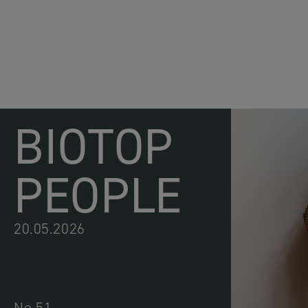
BIOTOP
PEOPLE
20.05.2026
No.51