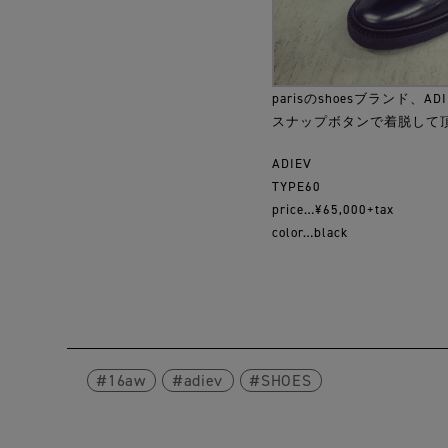
parisのshoesブランド、
スナップボタンで着脱して
ADIEV
TYPE60
price…¥65,000+tax
color…black
16aw
adiev
SHOES