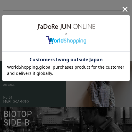
martinmargiela
BIOTOP
PEOPLE
20.05.2026
No.51
MARI OKAMOTO
BIOTOP
SIDE-B
28.10.2024