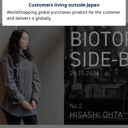
BIOTO
SIDE-
28.10.2024
No.2
HISASHI OHTA