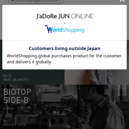
commedesgarconsshirt
BIOTOP
PEOPLE
20.05.2026
No.51
MARI OKAMOTO
BIOTOP
SIDE-B
28.10.2024
No.2
HISASHI OHTA