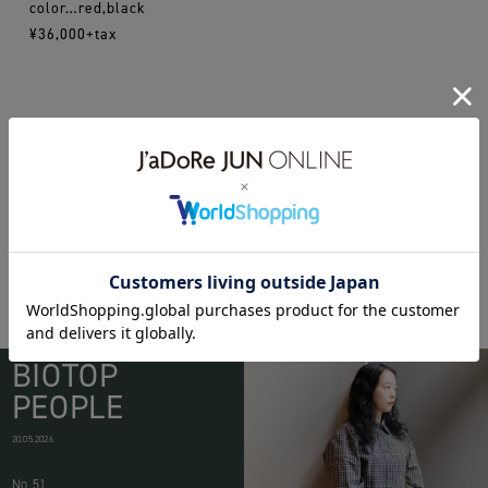
color…red,black
¥36,000+tax
16ss
cleana
rosettagetty
stellamccartney
WEAR
BIOTOP
PEOPLE
20.05.2026
No.51