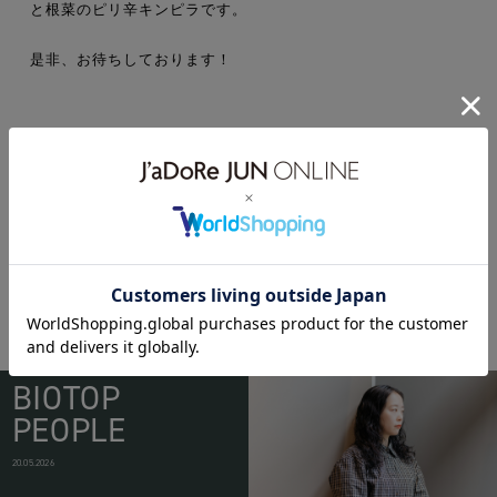
と根菜のピリ辛キンピラです。
是非、お待ちしております！
biotop
cafe
CUBIERTA
obashcrust
pizza
BIOTOP
PEOPLE
20.05.2026