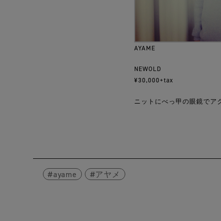
AYAME
NEWOLD
¥30,000+tax
ニットにべっ甲の眼鏡でア
ayame
アヤメ