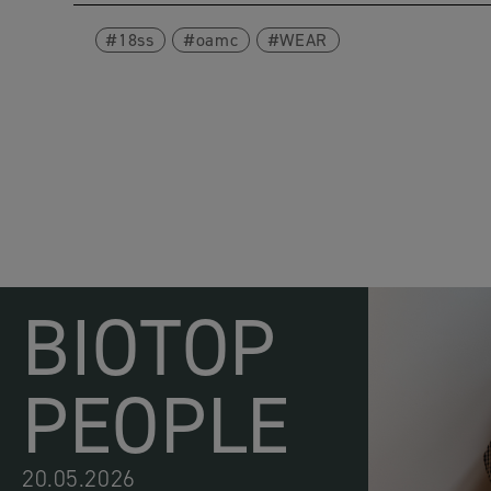
18ss
oamc
WEAR
BIOTOP
PEOPLE
20.05.2026