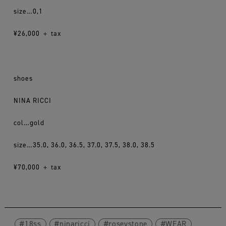
size…0,1
¥26,000 ＋ tax
shoes
NINA RICCI
col…gold
size…35.0, 36.0, 36.5, 37.0, 37.5, 38.0, 38.5
¥70,000 ＋ tax
18ss
ninaricci
roseystone
WEAR