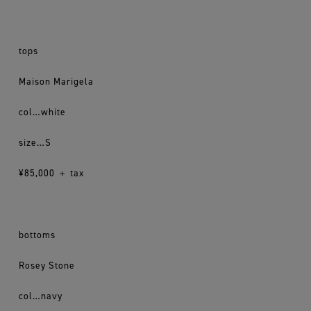
tops
Maison Marigela
col…white
size…S
¥85,000 ＋ tax
bottoms
Rosey Stone
col…navy