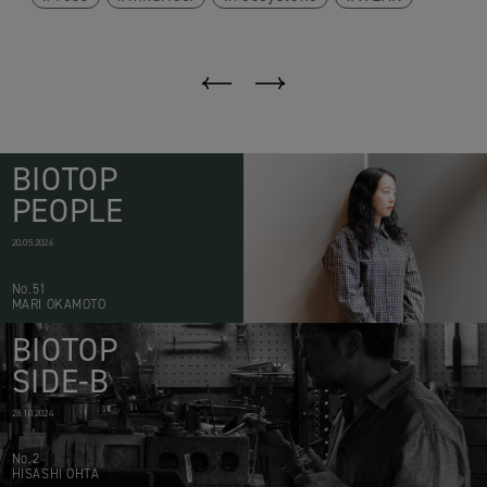
BIOTOP
PEOPLE
20.05.2026
No.51
MARI OKAMOTO
BIOTOP
SIDE-B
28.10.2024
No.2
HISASHI OHTA