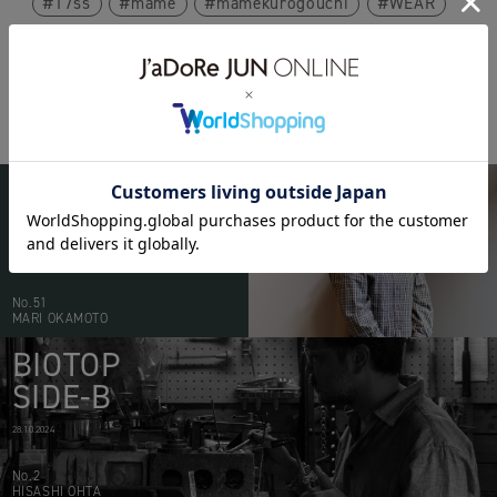
17ss
mame
mamekurogouchi
WEAR
BIOTOP
PEOPLE
20.05.2026
No.51
MARI OKAMOTO
BIOTOP
SIDE-B
28.10.2024
No.2
HISASHI OHTA