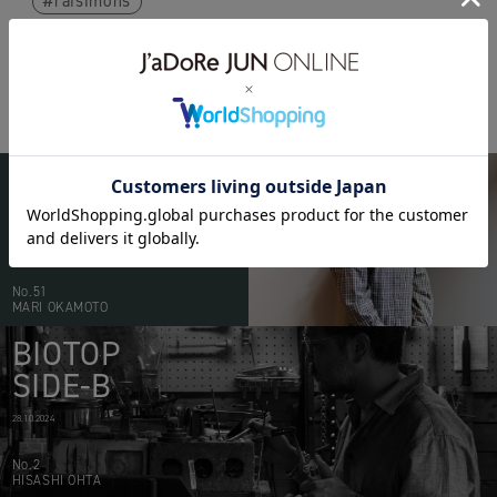
rafsimons
BIOTOP
PEOPLE
20.05.2026
No.51
MARI OKAMOTO
BIOTOP
SIDE-B
28.10.2024
No.2
HISASHI OHTA