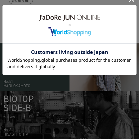
carven
BIOTOP
PEOPLE
20.05.2026
No.51
MARI OKAMOTO
BIOTOP
SIDE-B
28.10.2024
No.2
HISASHI OHTA