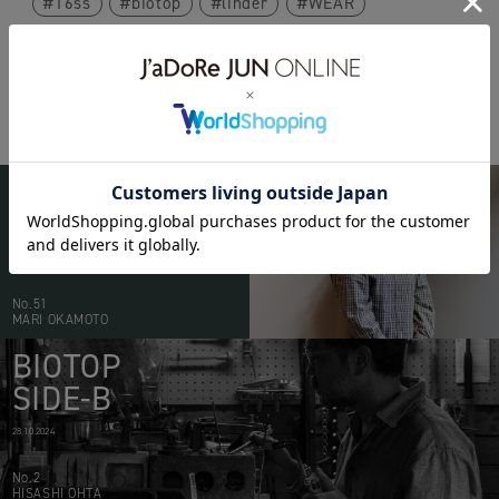
16ss
biotop
linder
WEAR
BIOTOP
PEOPLE
20.05.2026
No.51
MARI OKAMOTO
BIOTOP
SIDE-B
28.10.2024
No.2
HISASHI OHTA