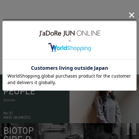
16aw
napsvgar
WEAR
BIOTOP
PEOPLE
20.05.2026
No.51
MARI OKAMOTO
BIOTOP