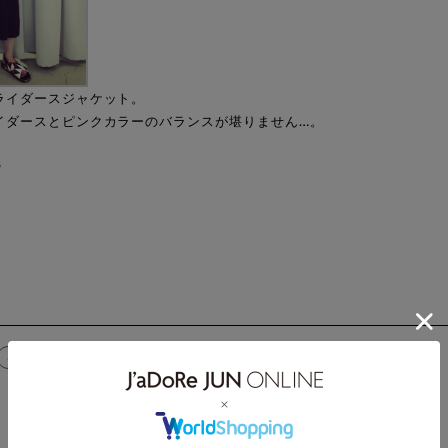
ライダースジャケット。
イダースとピンクカラーのバランスが堪りません…。
s
marni
WEAR