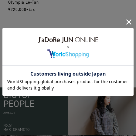
Olympia Le-Tan
¥220,000+tax
16ss
BAG
olympialetan
BIOTOP
PEOPLE
20.05.2026
No.51
MARI OKAMOTO