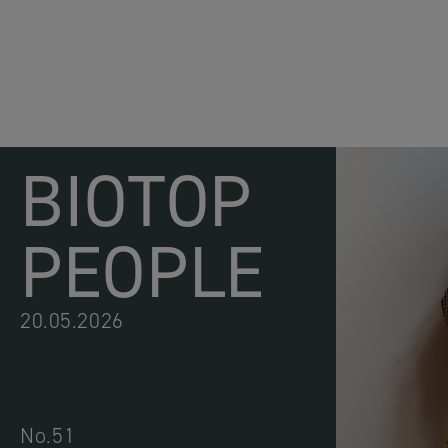
BIOTOP
PEOPLE
20.05.2026
No.51