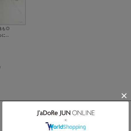
地も◎
めに…
x