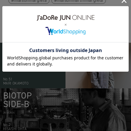
maisonmargiela
maisonmartinmargiela
BIOTOP
PEOPLE
20.05.2026
No.51
MARI OKAMOTO
BIOTOP
SIDE-B
28.10.2024
No.2
HISASHI OHTA