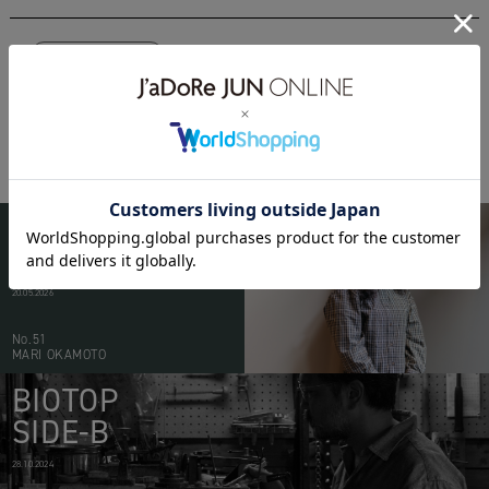
togaarchives
BIOTOP
PEOPLE
20.05.2026
No.51
MARI OKAMOTO
BIOTOP
SIDE-B
28.10.2024