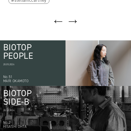
stellamccartney
BIOTOP
PEOPLE
20.05.2026
No.51
MARI OKAMOTO
BIOTOP
SIDE-B
28.10.2024
No.2
HISASHI OHTA