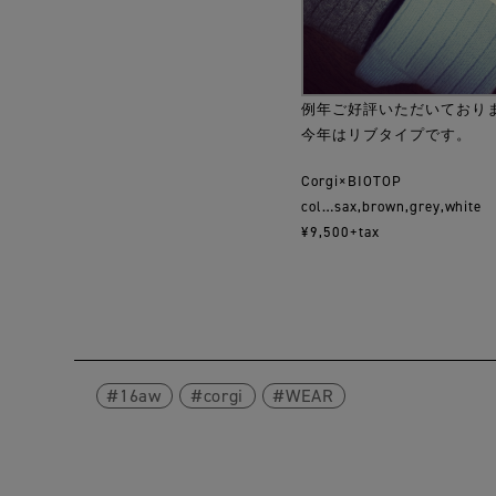
例年ご好評いただいておりま
今年はリブタイプです。
Corgi×BIOTOP
col…sax,brown,grey,white
¥9,500+tax
16aw
corgi
WEAR