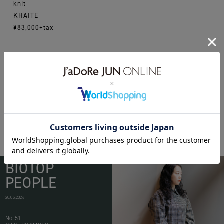
knit
KHAITE
¥83,000+tax
17ss
khaite
WEAR
BIOTOP
PEOPLE
20.05.2026
No.51