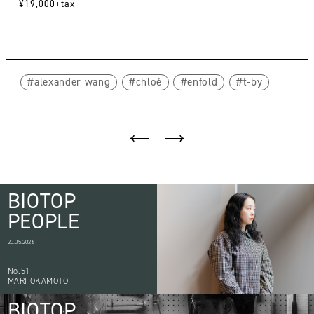
¥19,000+tax
alexander wang
chloé
enfold
t-by
BIOTOP
PEOPLE
20.05.2026
No.51
MARI OKAMOTO
BIOTOP