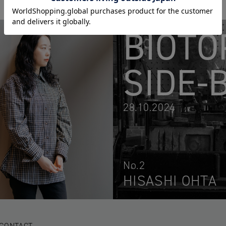
BIOTO
SIDE-
28.10.2024
No.2
HISASHI OHTA
CONTACT