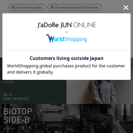
oliverpeoples
oliverpeoples×therow
therow
BIOTOP
PEOPLE
20.05.2026
No.51
MARI OKAMOTO
BIOTOP
SIDE-B
28.10.2024