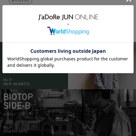
visvim
BIOTOP
PEOPLE
20.05.2026
No.51
MARI OKAMOTO
BIOTOP
SIDE-B
28.10.2024
No.2
HISASHI OHTA