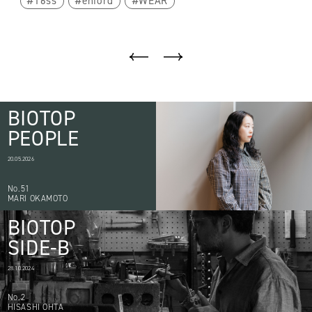
16ss
enford
WEAR
BIOTOP
PEOPLE
20.05.2026
No.51
MARI OKAMOTO
BIOTOP
SIDE-B
28.10.2024
No.2
HISASHI OHTA