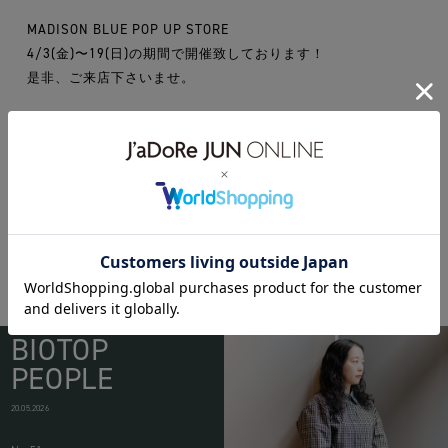
MADISON BLUE POP UP STORE
4/3(金)〜19(日)の期間で開催致しております！
是非、ご来店下さいませ。
madisonblue
BIOTOP
PEOPLE
20.05.2026