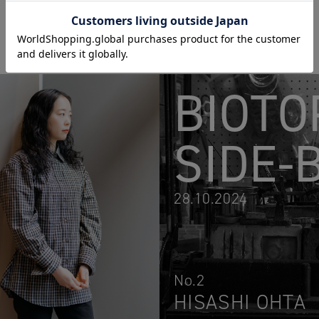
BIOTO
SIDE-
28.10.2024
No.2
HISASHI OHTA