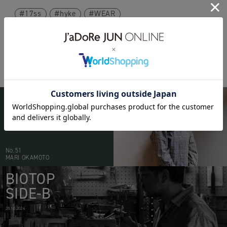
17ss
hyke
WEAR
BIOTOP
PEOPLE
20.05.2026
No.51
MARI OKAMOTO
BIOTOP
SIDE-B
28.10.2024