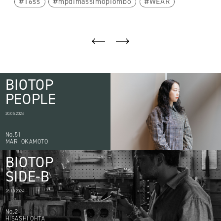
16ss
mpdimassimopiombo
WEAR
BIOTOP
PEOPLE
20.05.2026
No.51
MARI OKAMOTO
BIOTOP
SIDE-B
28.10.2024
No.2
HISASHI OHTA