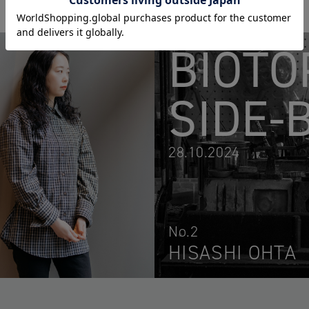
BIOTO
SIDE-
28.10.2024
No.2
HISASHI OHTA