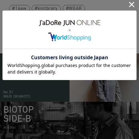
16aw
knitbrary
WEAR
BIOTOP
PEOPLE
20.05.2026
No.51
MARI OKAMOTO
BIOTOP
SIDE-B
28.10.2024