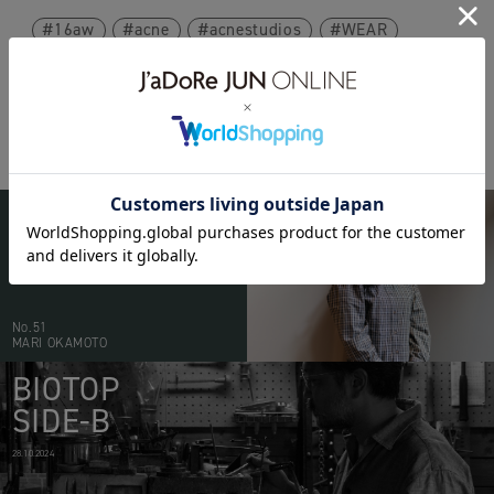
16aw
acne
acnestudios
WEAR
BIOTOP
PEOPLE
20.05.2026
No.51
MARI OKAMOTO
BIOTOP
SIDE-B
28.10.2024