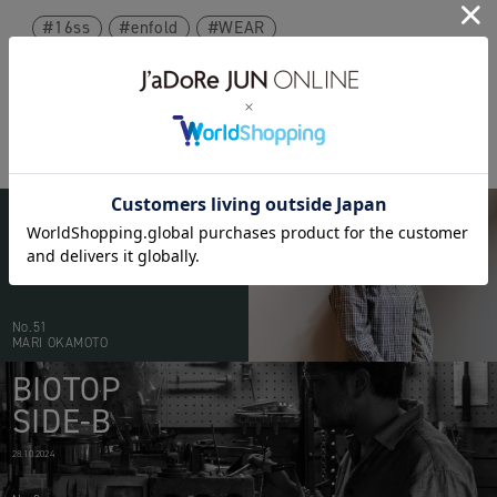
16ss
enfold
WEAR
BIOTOP
PEOPLE
20.05.2026
No.51
MARI OKAMOTO
BIOTOP
SIDE-B
28.10.2024