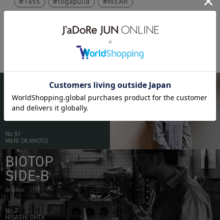
16ss
togapulla
WEAR
BIOTOP
PEOPLE
20.05.2026
No.51
MARI OKAMOTO
BIOTOP
SIDE-B
28.10.2024
No.2
HISASHI OHTA