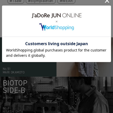
16aw
olympialetan
WEAR
BIOTOP
PEOPLE
20.05.2026
No.51
MARI OKAMOTO
BIOTOP
SIDE-B
28.10.2024
No.2
HISASHI OHTA