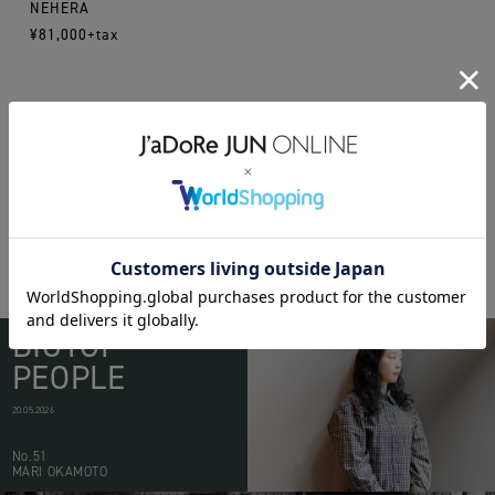
NEHERA
¥81,000+tax
16aw
nehera
WEAR
BIOTOP
PEOPLE
20.05.2026
No.51
MARI OKAMOTO