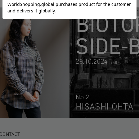
BIOTO
SIDE-
28.10.2024
No.2
HISASHI OHTA
CONTACT