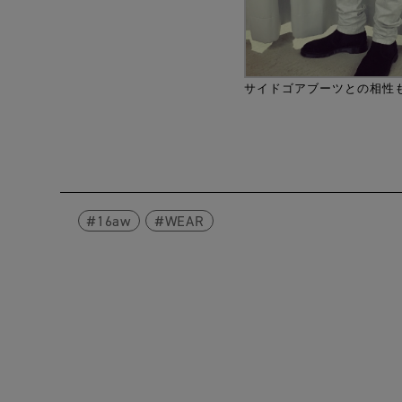
サイドゴアブーツとの相性
16aw
WEAR