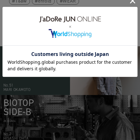
16aw
enfold
WEAR
BIOTOP
PEOPLE
20.05.2026
No.51
MARI OKAMOTO
BIOTOP
SIDE-B
28.10.2024
No.2
HISASHI OHTA