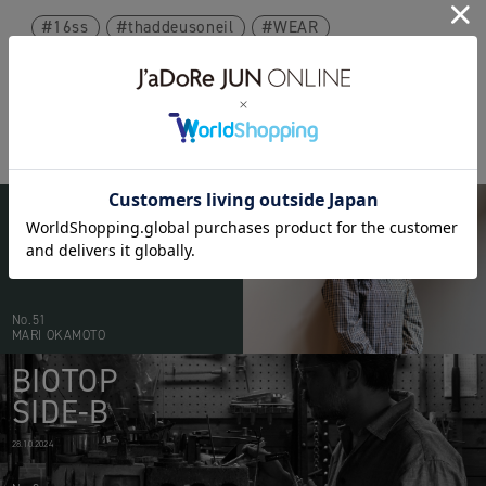
16ss
thaddeusoneil
WEAR
BIOTOP
PEOPLE
20.05.2026
No.51
MARI OKAMOTO
BIOTOP
SIDE-B
28.10.2024